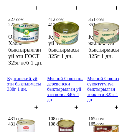
227 сом
412 сом
351 сом
227 сом
412 сом
351 сом
ОВА ж/с
Курганский
Курганский
Халал
уй эти
жылкы эти
быктырылган
быктырмасы
быктырмасы
уй эти ГОСТ
325г
1 дн.
325г
1 дн.
325г ж/б
1 дн.
Курганский уй
Мясной Союз по-
Мясной Сою өз
эти быктырмасы
деревенски
суюктугунуа
338г 1 дн.
быктырылган уй
быктырылган
эти конс. 340г 1
тоок эти 325г 1
дн.
дн.
431 сом
108 сом
165 сом
431 сом
108 сом
165 сом