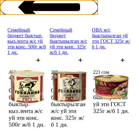
Семейный
Семейный
ОВА ж/с
бюджет быктыр.
бюджет
быктырылган уй
кыз.лента ж/с уй
быктырылган ж/с
эти ГОСТ 325г ж/
эти конс. 500г ж/б
уй эти конс. 325г
б 1 дн.
1 дн.
ж/б 1 дн.
Эт консервалары
466 сом
288 сом
221 сом
466 сом
288 сом
221 сом
Семейный
Семейный
ОВА ж/с
бюджет
бюджет
быктырылган
быктыр.
быктырылган
уй эти ГОСТ
кыз.лента ж/с
ж/с уй эти
325г ж/б
1 дн.
уй эти конс.
конс. 325г ж/
500г ж/б
1 дн.
б
1 дн.