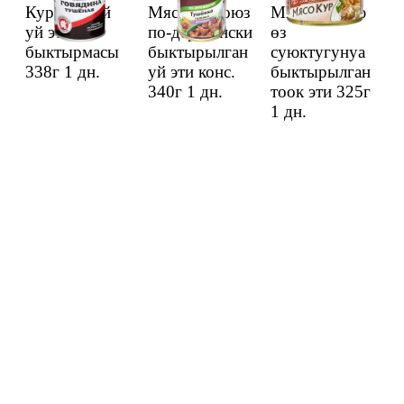
Курганский
Мясной Союз
Мясной Сою
уй эти
по-деревенски
өз
быктырмасы
быктырылган
суюктугунуа
338г
1 дн.
уй эти конс.
быктырылган
340г
1 дн.
тоок эти 325г
1 дн.