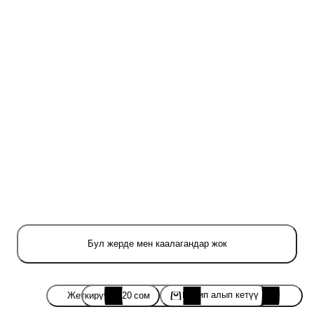
Бул жерде мен каалагандар жок
Келип алып кетүү
Жеткирүү
·
220 сом