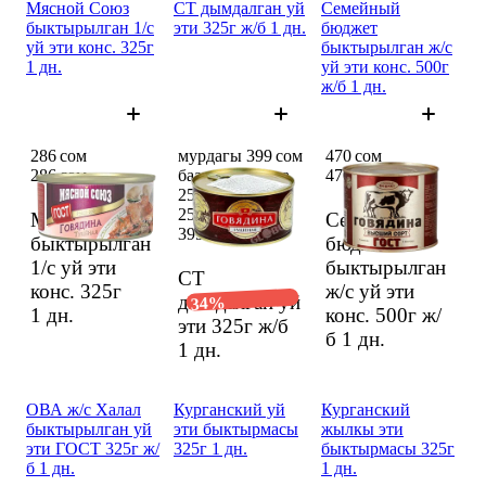
Мясной Союз
СТ дымдалган уй
Семейный
быктырылган 1/с
эти 325г ж/б 1 дн.
бюджет
уй эти конс. 325г
быктырылган ж/с
1 дн.
уй эти конс. 500г
ж/б 1 дн.
286 сом
мурдагы 399 сом
470 сом
286 сом
баанын ордуна
470 сом
259,5 сом
259,5 сом
Мясной Союз
Семейный
399 сом
быктырылган
бюджет
1/с уй эти
быктырылган
СТ
конс. 325г
ж/с уй эти
дымдалган уй
34%
1 дн.
конс. 500г ж/
эти 325г ж/б
б
1 дн.
1 дн.
ОВА ж/с Халал
Курганский уй
Курганский
быктырылган уй
эти быктырмасы
жылкы эти
эти ГОСТ 325г ж/
325г 1 дн.
быктырмасы 325г
б 1 дн.
1 дн.