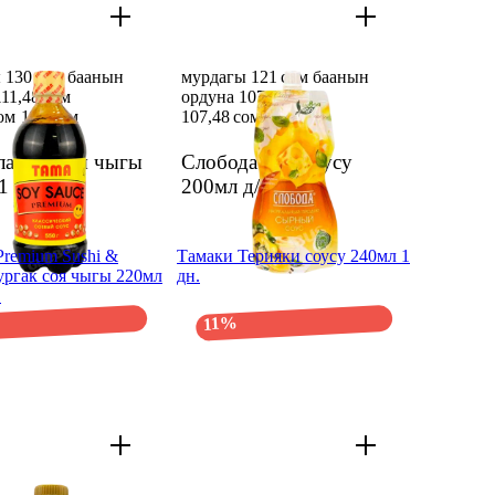
 130 сом баанын
мурдагы 121 сом баанын
11,48 сом
ордуна 107,48 сом
ом
130 сом
107,48 сом
121 сом
лассик соя чыгы
Слобода сыр соусу
1 дн.
200мл д/п
1 дн.
Premium Sushi &
Тамаки Терияки соусу 240мл 1
ургак соя чыгы 220мл
дн.
.
11%