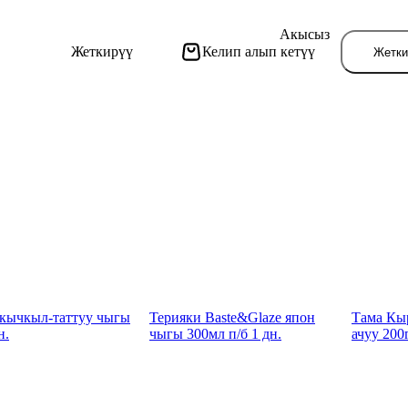
Акысыз
Жеткирүү
Келип алып кетүү
Жетки
Бу
 кычкыл-таттуу чыгы
Терияки Baste&Glaze япон
Тама Кыр
н.
чыгы 300мл п/б 1 дн.
ачуу 200г