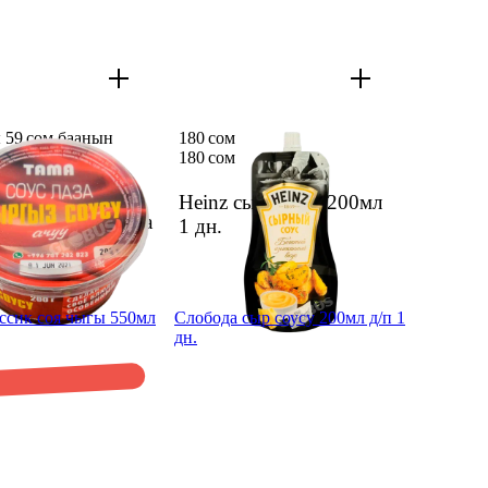
 59 сом баанын
180 сом
1,28 сом
180 сом
м
59 сом
Heinz сыр.соусу 200мл
ыргыз соусу лаза
1 дн.
чуу 200г
1 дн.
ссик соя чыгы 550мл
Слобода сыр соусу 200мл д/п 1
дн.