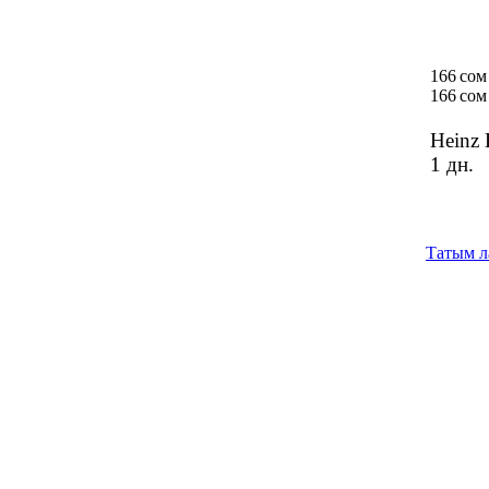
166 сом
166 сом
Heinz 
1 дн.
Татым ла