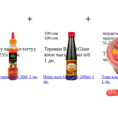
109 сом
мурдагы
109 сом
ордуна 5
51,28 со
oy кычкыл-таттуу
Терияки Baste&Glaze
Тама К
235г
1 дн.
япон чыгы 300мл п/б
чыгы а
1 дн.
зарь соусу 200г 1 дн.
Heinz кыч-тат.соусу 200мл 1
Тама кла
дн.
1 дн.
13%