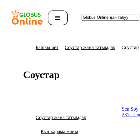
Башкы бет
Соустар жана татымдар
Соустар
Соустар
Sen Soy
235г 1 д
Соустар жана татымдар
Күн карама майы