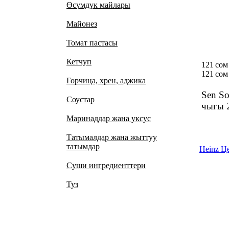
Өсүмдүк майлары
Майонез
Томат пастасы
Кетчуп
121 сом
121 сом
Горчица, хрен, аджика
Sen S
Соустар
чыгы 
Маринаддар жана уксус
Татымалдар жана жыттуу
татымдар
Heinz Це
Суши ингредиенттери
Туз