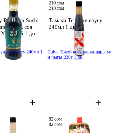
210 сом
210 сом
y Premium Sushi
Тамаки Терияки соусу
im кургак соя
240мл
1 дн.
20мл ст/б
1 дн.
унжут соусу 240мл 1
Calve Токой козу карындары м/
н чыгы 230г 1 дн.
82 сом
82 сом