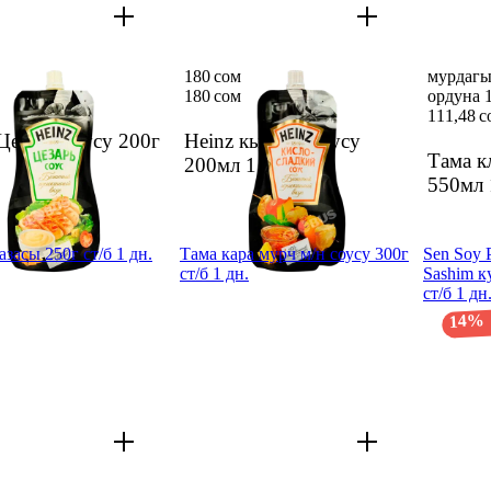
180 сом
мурдагы
180 сом
ордуна 1
111,48 с
Цезарь соусу 200г
Heinz кыч-тат.соусу
Тама к
200мл
1 дн.
550мл
засы 250г ст/б 1 дн.
Тама кара мурч м/н соусу 300г
Sen Soy 
ст/б 1 дн.
Sashim к
ст/б 1 дн
14%