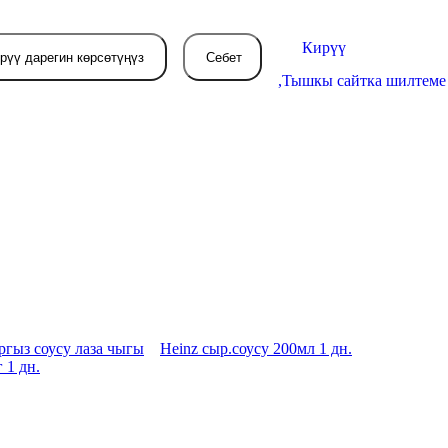
Кирүү
рүү дарегин көрсөтүңүз
Себет
,
Тышкы сайтка шилтеме
Себетиңиз азырынча
бош
л жерде сиз буйрутма берген
товарлар пайда болот.
гыз соусу лаза чыгы
Heinz сыр.соусу 200мл 1 дн.
 1 дн.