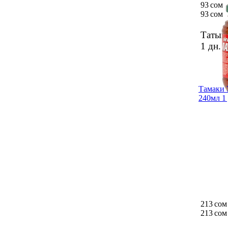
93 сом
93 сом
Татым 
1 дн.
Тамаки 
240мл 1 
213 сом
213 сом