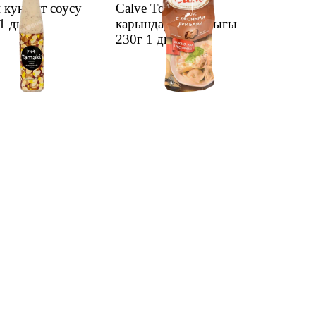
 кунжут соусу
Calve Токой козу
1 дн.
карындары м/н чыгы
230г
1 дн.