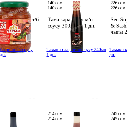
140 сом
226 сом
140 сом
226 сом
лазасы 250г ст/б
Тама кара мурч м/н
Sen So
соусу 300г ст/б
1 дн.
& Sash
чыгы 2
Устричный соусу
Тамаки слад.чили соусу 240мл
Тамаки к
дн.
1 дн.
дн.
214 сом
245 сом
214 сом
245 сом