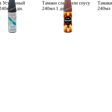
и Устричный
Тамаки слад.чили соусу
Тамаки
 240мл
1 дн.
240мл
1 дн.
240мл