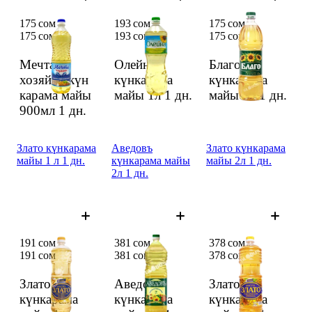
175 сом
193 сом
175 сом
175 сом
193 сом
175 сом
Мечта
Олейна
Благо
хозяйки күн
күнкарама
күнкарама
карама майы
майы 1л
1 дн.
майы 1л
1 дн.
900мл
1 дн.
Злато күнкарама
Аведовъ
Злато күнкарама
майы 1 л 1 дн.
күнкарама майы
майы 2л 1 дн.
2л 1 дн.
191 сом
381 сом
378 сом
191 сом
381 сом
378 сом
Злато
Аведовъ
Злато
күнкарама
күнкарама
күнкарама