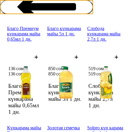
Благо Премиум
Благо күнкарама
Слобода
күнкарама майы
майы 5л 1 дн.
күнкарама майы
0,65мл 1 дн.
2,7л 1 дн.
Күн карама майы
136 сом
850 сом
519 сом
136 сом
850 сом
519 сом
Благо
Благо
Слобода
Премиум
күнкарама
күнкарама
күнкарама
майы 5л
1 дн.
майы 2,7л
майы 0,65мл
1 дн.
1 дн.
Күнкарама майы
Золотая семечка
Solpro күн карама