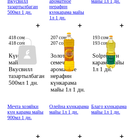
Вкусвилл
ароматное
майы 1л 1 дн.
тазартылбаган
нерафин
500мл 1 дн.
күнкарама майы
1л 1 дн.
418 сом
207 сом
193 сом
418 сом
207 сом
193 сом
Күнкарама
Золотая
Solpro күн
майы
семечка
карама майы
Вкусвилл
ароматное
1л
1 дн.
тазартылбаган
нерафин
500мл
1 дн.
күнкарама
майы 1л
1 дн.
Мечта хозяйки
Олейна күнкарама
Благо күнкарама
күн карама майы
майы 1л 1 дн.
майы 1л 1 дн.
900мл 1 дн.